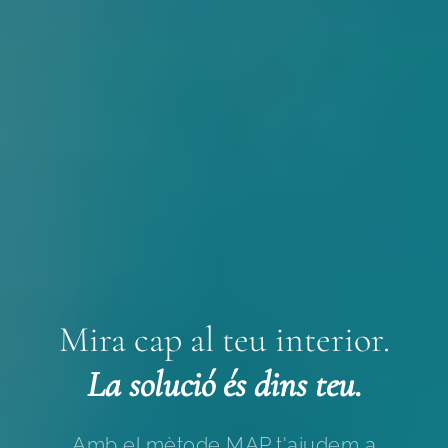
Mira cap al teu interior.
La solució és dins teu.
Amb el mètode MAP t'ajudem a